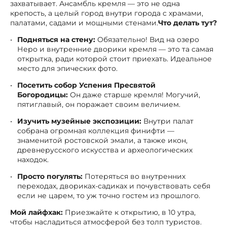
захватывает. Ансамбль кремля — это не одна
крепость, а целый город внутри города с храмами,
палатами, садами и мощными стенами.
Что делать тут?
Подняться на стену:
Обязательно! Вид на озеро
Неро и внутренние дворики кремля — это та самая
открытка, ради которой стоит приехать. Идеальное
место для эпических фото.
Посетить собор Успения Пресвятой
Богородицы:
Он даже старше кремля! Могучий,
пятиглавый, он поражает своим величием.
Изучить музейные экспозиции:
Внутри палат
собрана огромная коллекция финифти —
знаменитой ростовской эмали, а также икон,
древнерусского искусства и археологических
находок.
Просто погулять:
Потеряться во внутренних
переходах, двориках-садиках и почувствовать себя
если не царем, то уж точно гостем из прошлого.
Мой лайфхак:
Приезжайте к открытию, в 10 утра,
чтобы насладиться атмосферой без толп туристов.