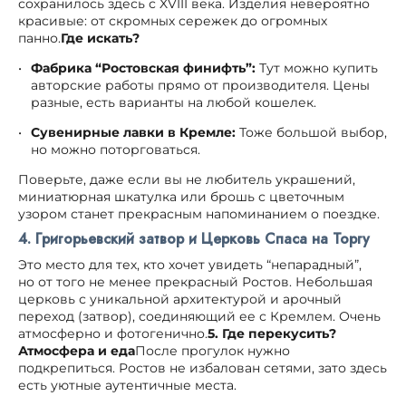
сохранилось здесь с XVIII века. Изделия невероятно
красивые: от скромных сережек до огромных
панно.
Где искать?
Фабрика “Ростовская финифть”:
Тут можно купить
авторские работы прямо от производителя. Цены
разные, есть варианты на любой кошелек.
Сувенирные лавки в Кремле:
Тоже большой выбор,
но можно поторговаться.
Поверьте, даже если вы не любитель украшений,
миниатюрная шкатулка или брошь с цветочным
узором станет прекрасным напоминанием о поездке.
4. Григорьевский затвор и Церковь Спаса на Торгу
Это место для тех, кто хочет увидеть “непарадный”,
но от того не менее прекрасный Ростов. Небольшая
церковь с уникальной архитектурой и арочный
переход (затвор), соединяющий ее с Кремлем. Очень
атмосферно и фотогенично.
5. Где перекусить?
Атмосфера и еда
После прогулок нужно
подкрепиться. Ростов не избалован сетями, зато здесь
есть уютные аутентичные места.