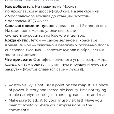
Как добраться:
На машине из Москвы
по Ярославскому шоссе (~200 км). На электричке
с Ярославского вокзала до станции “Ростов-
Ярославский” (3-4 часа).
Сколько времени нужно:
Идеально — 1-2 полных дня.
На один день можно уложиться, если
сконцентрироваться на Кремле и центре.
Когда ехать:
Летом — самое зеленое и красивое
время. Зимой — сказочно и безлюдно, особенно после
снегопада. Осенью — золотые купола в обрамлении
золотых листьев.
Что привезти:
Финифть, копченого угря с озера Неро
(да-да, он там водится!), глиняную игрушку и луковые
закрутки (Ростов славится своим луком!).
Rostov Veliky is not just a point on the map. It is a place
of power, history and incredible beauty. He’s not trying
to please anyone, he’s just there—great, calm, and real.
Make sure to add it to your must-visit list! Have you
been to Rostov? Share your impressions in the
comments!